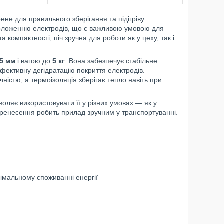
не для правильного зберігання та підігріву
воложенню електродів, що є важливою умовою для
а компактності, піч зручна для роботи як у цеху, так і
5 мм
і вагою до
5 кг
. Вона забезпечує стабільне
фективну дегідратацію покриття електродів.
чністю, а термоізоляція зберігає тепло навіть при
воляє використовувати її у різних умовах — як у
перенесення робить прилад зручним у транспортуванні.
імальному споживанні енергії