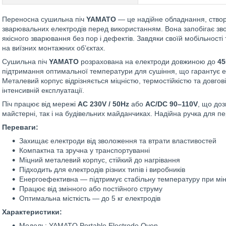
Переносна сушильна піч
YAMATO
— це надійне обладнання, створе
зварювальних електродів перед використанням. Вона запобігає з
якісного зварювання без пор і дефектів. Завдяки своїй мобільності т
на виїзних монтажних об’єктах.
Сушильна піч
YAMATO
розрахована на електроди довжиною до
45
підтримання оптимальної температури для сушіння, що гарантує е
Металевий корпус відрізняється міцністю, термостійкістю та довгові
інтенсивній експлуатації.
Піч працює від мережі
AC 230V / 50Hz
або
AC/DC 90–110V
, що доз
майстерні, так і на будівельних майданчиках. Надійна ручка для 
Переваги:
Захищає електроди від зволоження та втрати властивостей
Компактна та зручна у транспортуванні
Міцний металевий корпус, стійкий до нагрівання
Підходить для електродів різних типів і виробників
Енергоефективна — підтримує стабільну температуру при мін
Працює від змінного або постійного струму
Оптимальна місткість — до 5 кг електродів
Характеристики:
Модель: YAMATO Portable Electrode Oven