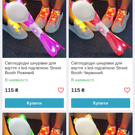
Світлодіодні шнурівки для
Світлодіодні шнурівки для
взуття з led-підсвіткою Street
взуття з led-підсвіткою Street
Booth Рожевий
Booth Червоний
В наявності
В наявності
115
115
₴
₴
Купити
Купити