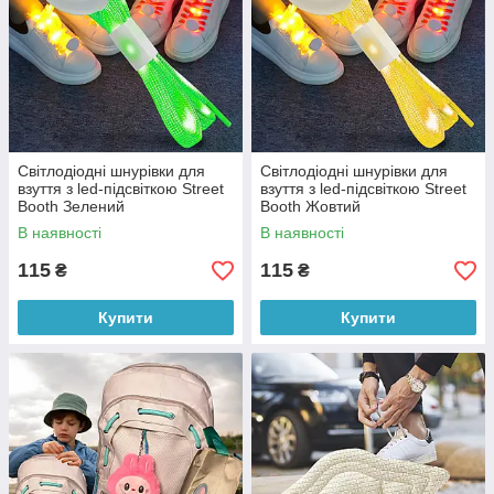
Світлодіодні шнурівки для
Світлодіодні шнурівки для
взуття з led-підсвіткою Street
взуття з led-підсвіткою Street
Booth Зелений
Booth Жовтий
В наявності
В наявності
115
115
₴
₴
Купити
Купити