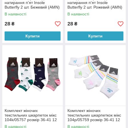
натирання п'ят Insole
натирання п'ят Insole
Butterfly 2 шт. Бежевий (AMN)
Butterfly 2 шт. Рожевий (AMN)
В наявності
В наявності
28
28
₴
₴
Купити
Купити
Комплект жіночих
Комплект жіночих
текстильних шкарпеток мікс
текстильних шкарпеткок мікс
104k/05757 розмір 36-41 12
104p/05759 розмір 36-41 12
шт. (BOT)
пар (BOT)
В наявності
В наявності