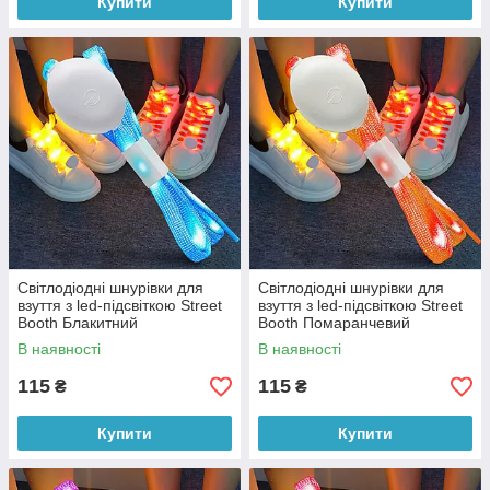
Купити
Купити
Світлодіодні шнурівки для
Світлодіодні шнурівки для
взуття з led-підсвіткою Street
взуття з led-підсвіткою Street
Booth Блакитний
Booth Помаранчевий
В наявності
В наявності
115
115
₴
₴
Купити
Купити