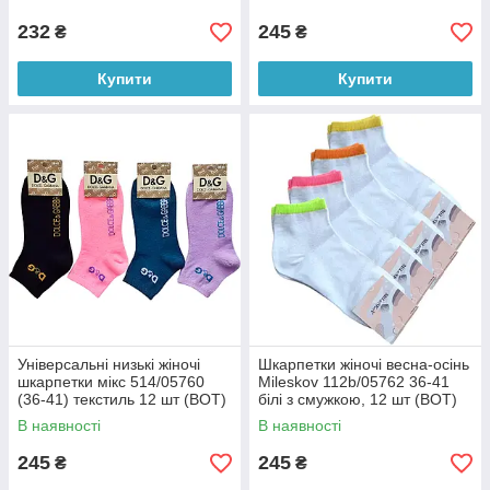
232
245
₴
₴
Купити
Купити
Універсальні низькі жіночі
Шкарпетки жіночі весна-осінь
шкарпетки мікс 514/05760
Мileskov 112b/05762 36-41
(36-41) текстиль 12 шт (ВОТ)
білі з смужкою, 12 шт (BOT)
В наявності
В наявності
245
245
₴
₴