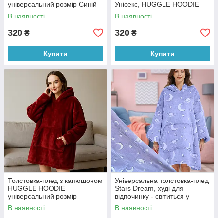
універсальний розмір Синій
Унісекс, HUGGLE HOODIE
(509)
Зелений
В наявності
В наявності
320
320
₴
₴
Купити
Купити
Толстовка-плед з капюшоном
Універсальна толстовка-плед
HUGGLE HOODIE
Stars Dream, худі для
універсальний розмір
відпочинку - світиться у
Червоний
темряві Блакитний
В наявності
В наявності