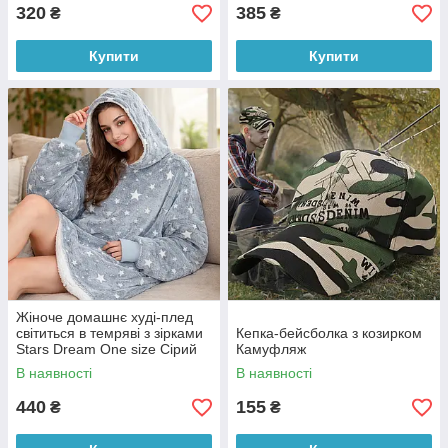
320
385
₴
₴
Купити
Купити
Жіноче домашнє худі-плед
світиться в темряві з зірками
Кепка-бейсболка з козирком
Stars Dream One size Сірий
Камуфляж
(509/14700)
В наявності
В наявності
440
155
₴
₴