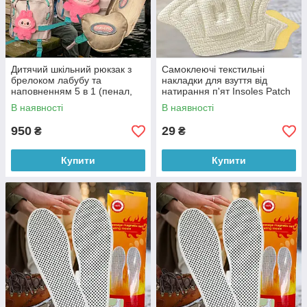
Дитячий шкільний рюкзак з
Самоклеючі текстильні
брелоком лабубу та
накладки для взуття від
наповненням 5 в 1 (пенал,
натирання п'ят Insoles Patch
шопер, сумочка для
Heel (2 шт) Білий (205/3466)
В наявності
В наявності
дрібниць) Бежевий
950
29
₴
₴
Купити
Купити