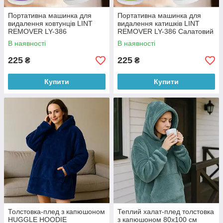
Портативна машинка для
Портативна машинка для
видалення ковтунців LINT
видалення катишків LINT
REMOVER LY-386
REMOVER LY-386 Салатовий
Фіолетовий (В)
(В)
В наявності
В наявності
225
225
₴
₴
Купити
Купити
Толстовка-плед з капюшоном
Теплий халат-плед толстовка
HUGGLE HOODIE
з капюшоном 80х100 см