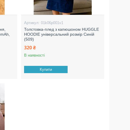
01k06p001v1
ня,
Толстовка-плед з капюшоном HUGGLE
0mAh,
HOODIE універсальний розмір Синій
(509)
320 ₴
В наявності
Купити