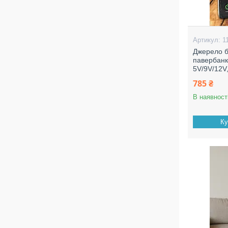
1
Джерело б
павербан
5V/9V/12V
785 ₴
В наявност
Ку