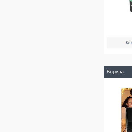
Ко
Вітрина