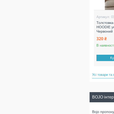
0
Толстовк
HOODIE ун
Червоний
320 ₴
В наявност
Ку
Усі товари та
BOJO інтер
Bojo пропону