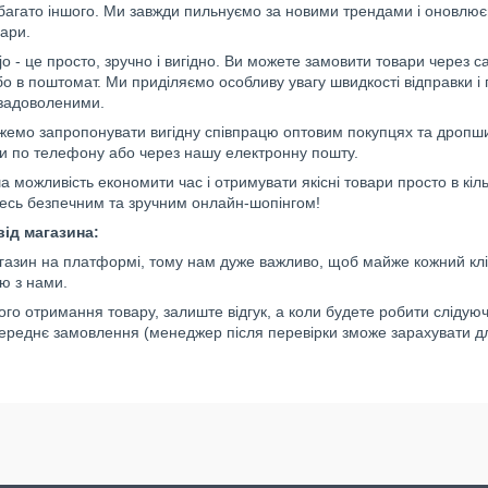
багато іншого. Ми завжди пильнуємо за новими трендами і оновлює
вари.
jo - це просто, зручно і вигідно. Ви можете замовити товари через 
бо в поштомат. Ми приділяємо особливу увагу швидкості відправки і 
задоволеними.
емо запропонувати вигідну співпрацю оптовим покупцях та дропши
 по телефону або через нашу електронну пошту.
ша можливість економити час і отримувати якісні товари просто в кіль
есь безпечним та зручним онлайн-шопінгом!
від магазина:
азин на платформі, тому нам дуже важливо, щоб майже кожний кліє
ю з нами.
ого отримання товару, залиште відгук, а коли будете робити слід
переднє замовлення (менеджер після перевірки зможе зарахувати дл