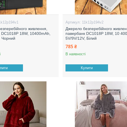
1k12p194v1
11k12p194v2
езперебійного живлення,
Джерело безперебійного живлен
к DC1018P 18W, 10400mAh,
павербанк DC1018P 18W, 10 40
, Чорний
5V/9V/12V, Білий
785 ₴
і
В наявності
пити
Купити