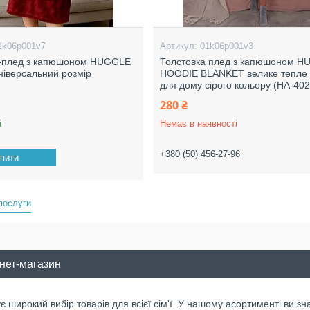
1k06p001v7
01k06p001v3
а-плед з капюшоном HUGGLE
Толстовка плед з капюшоном 
іверсальний розмір
HOODIE BLANKET велике тепле 
для дому сірого кольору (HA-402
280 ₴
і
Немає в наявності
+380 (50) 456-27-96
пити
 послуги
нет-магазин
є широкий вибір товарів для всієї сім'ї. У нашому асортименті ви зн