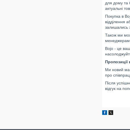
для дому та 
актуальні то
Покупка в Bo
відділення а
залишались 
Також ми мож
менеджерами
Bojo - це ва
насолоджуйт
Пропозиції 
Ми новий маг
про співпрац
Після успішн
відгук на по