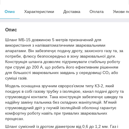
Опис
Характеристики
Доставка
Оплата
Умови п
Опис
Шланг МБ-15 довжиною 5 метрів призначений для
використання з напівавтоматичними зварювальними
апаратами. Він забезпечує подачу дроту, захисного газу та, за
потреби, флюсу безпосередньо в зону зварювальної дуги.
Конструкція шланга дозволяє підтримувати стабільну роботу
при струмі до 200 А, що робить його ефективним рішенням
для більшості зварювальних завдань у середовищі CO₂ або
суміші газів.
Модель оснащена зручним євророз’ємом типу КЗ-2, який
поєднує в собі газову трубку з ізоляцією, канал подачі дроту та
струмоведучі контакти. Така конструкція забезпечує швидку та
надійну заміну пальника без складних маніпуляцій. М’який
струмоведучий дріт у гнучкій ізоляційній оболонці гарантує
комфортну роботу навіть при тривалих зварювальних
процесах.
Шланг сумісний із дротом діаметром від 0,6 до 1,2 мм. Газ і