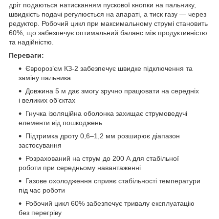
дріт подаються натисканням пускової кнопки на пальнику,
швидкість подачі регулюється на апараті, а тиск газу — через
редуктор. Робочий цикл при максимальному струмі становить
60%, що забезпечує оптимальний баланс між продуктивністю
та надійністю.
Переваги:
Євророз’єм КЗ-2 забезпечує швидке підключення та
заміну пальника
Довжина 5 м дає змогу зручно працювати на середніх
і великих об’єктах
Гнучка ізоляційна оболонка захищає струмоведучі
елементи від пошкоджень
Підтримка дроту 0,6–1,2 мм розширює діапазон
застосування
Розрахований на струм до 200 А для стабільної
роботи при середньому навантаженні
Газове охолодження сприяє стабільності температури
під час роботи
Робочий цикл 60% забезпечує тривалу експлуатацію
без перегріву