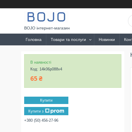
BOJO інтернет-магазин
Головна
Товари та послуги
Новинки
Кон
В наявності
Код:
14k06p088v4
65 ₴
Купити
Купити з
+380 (50) 456-27-96