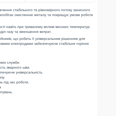
ечення стабільного та рівномірного потоку захисного
запобігає окисленню металу та покращує умови роботи
ості навіть при тривалому впливі високих температур.
діл газу та зменшення витрат.
робників, що робить її універсальним рішенням для
овими електродами забезпечуючи стабільне горіння
рмін служби.
сть зварного шва.
зпечуючи універсальність.
зу.
ь під час роботи.
а.
тувань.