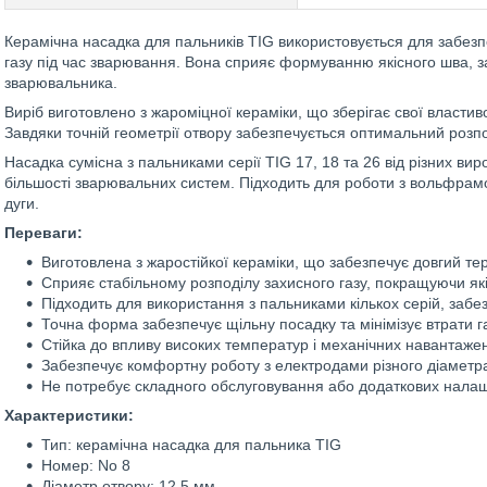
Керамічна насадка для пальників TIG використовується для забезп
газу під час зварювання. Вона сприяє формуванню якісного шва, 
зварювальника.
Виріб виготовлено з жароміцної кераміки, що зберігає свої властив
Завдяки точній геометрії отвору забезпечується оптимальний розпо
Насадка сумісна з пальниками серії TIG 17, 18 та 26 від різних ви
більшості зварювальних систем. Підходить для роботи з вольфрам
дуги.
Переваги:
Виготовлена з жаростійкої кераміки, що забезпечує довгий те
Сприяє стабільному розподілу захисного газу, покращуючи які
Підходить для використання з пальниками кількох серій, забе
Точна форма забезпечує щільну посадку та мінімізує втрати га
Стійка до впливу високих температур і механічних навантажен
Забезпечує комфортну роботу з електродами різного діаметр
Не потребує складного обслуговування або додаткових налаш
Характеристики:
Тип: керамічна насадка для пальника TIG
Номер: No 8
Діаметр отвору: 12,5 мм