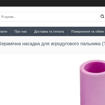
такти
Про нас
Доставка та оплата
Повернення та обмін
Керамічна насадка для агродугового пальника (T