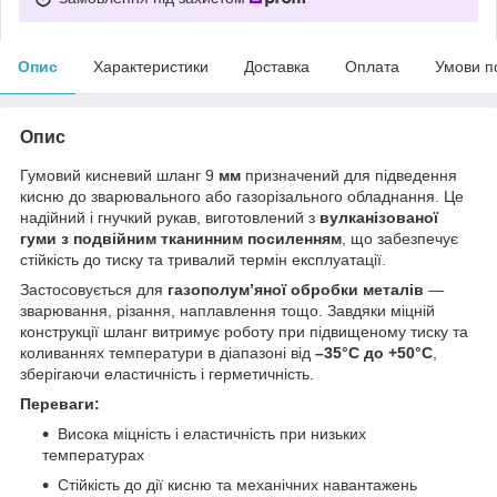
Опис
Характеристики
Доставка
Оплата
Умови п
Опис
Гумовий кисневий шланг 9
мм
призначений для підведення
кисню до зварювального або газорізального обладнання. Це
надійний і гнучкий рукав, виготовлений з
вулканізованої
гуми з подвійним тканинним посиленням
, що забезпечує
стійкість до тиску та тривалий термін експлуатації.
Застосовується для
газополум’яної обробки металів
—
зварювання, різання, наплавлення тощо. Завдяки міцній
конструкції шланг витримує роботу при підвищеному тиску та
коливаннях температури в діапазоні від
–35°C до +50°C
,
зберігаючи еластичність і герметичність.
Переваги:
Висока міцність і еластичність при низьких
температурах
Стійкість до дії кисню та механічних навантажень