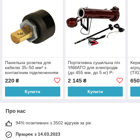
Панельна розетка для
Портативна сушильна піч
Кера
кабелю 35–50 мм² з
YAMATO для електродів
агро
контактним підключенням
(до 455 мм, до 5 кг) P-
(TIG
до плати P-1220 (JS)
1546 (JS)
мм P
220
2 145
650
₴
₴
Купити
Купити
Про нас
94% позитивних з 3502 відгуків за рік
Працює з 14.03.2023