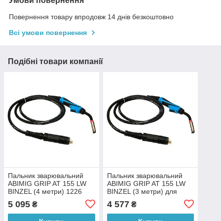
Умови повернення
Повернення товару впродовж 14 днів безкоштовно
Всі умови повернення
Подібні товари компанії
Пальник зварювальний
Пальник зварювальний
ABIMIG GRIP AT 155 LW
ABIMIG GRIP AT 155 LW
BINZEL (4 метри) 1226
BINZEL (3 метри) для
для процесів MIG/MAG
процесів MIG/MAG 1231
5 095
4 577
₴
₴
(JS)
(JS)