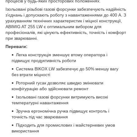
процесів у будь-яких просторових положеннях.
Ізольовані різьбові газові форсунки забезпечують надійність
з'єднань і допускають роботу з навантаженнями до 400 А. З
урахуванням технічних характеристик і міцної конструкції,
ABIMIG AT 255 LW є оптимальним вибором для
професіоналів, які цінують ефективність, точність і комфорт
при зварюванні.
Переваги:
Легка конструкція зменшує втому оператора і
підвищує продуктивність роботи
Система BIKOX LW забезпечує до 50% меншу вагу
без втрати міцності
Роторний гусак дозволяє швидко змінювати
конфігурацію або здійснювати ремонт
Ізольовані газові форсунки витримують високі
температурні навантаження
Зручна ергономічна ручка підвищує контроль і
точність під час зварювання
Підходить для промислових і майстерневих умов
використання