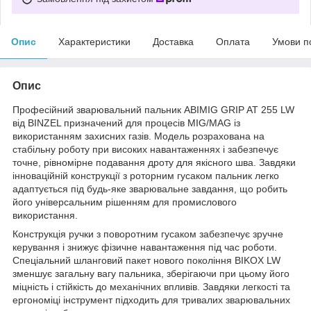
Опис
Характеристики
Доставка
Оплата
Умови п
Опис
Професійний зварювальний пальник ABIMIG GRIP AT 255 LW
від BINZEL призначений для процесів MIG/MAG із
використанням захисних газів. Модель розрахована на
стабільну роботу при високих навантаженнях і забезпечує
точне, рівномірне подавання дроту для якісного шва. Завдяки
інноваційній конструкції з роторним гусаком пальник легко
адаптується під будь-яке зварювальне завдання, що робить
його універсальним рішенням для промислового
використання.
Конструкція ручки з поворотним гусаком забезпечує зручне
керування і знижує фізичне навантаження під час роботи.
Спеціальний шланговий пакет нового покоління BIKOX LW
зменшує загальну вагу пальника, зберігаючи при цьому його
міцність і стійкість до механічних впливів. Завдяки легкості та
ергономіці інструмент підходить для тривалих зварювальних