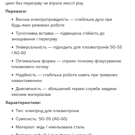
цикл без перегріву чи втрати якості різу.
Переваги:
Висока електропровідність — стабільна дуга при
будь-яких режимах роботи
Тугоплавка вставка — підвищена стійкість до
зношування і перегріву
Універсальність — підходить для плазмотронів SG-55
/ AG-60
Оптимальна форма — сприяє точному фокусуванню
плазмового потоку
Надійність — стабільна робота навіть при тривалих
навантаженнях
Довговічність — збільшений термін служби завдяки
якісним матеріалам
Характеристики:
Тип: електрод для плазмотрона
Сумісність: SG-55 (AG-60)
Матеріал: мідь / нікельована сталь
Вставка: гафній / вольфрам / цирконій