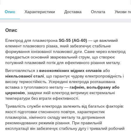
Опис
Характеристики
Доставка
Оплата
Умови п
Опис
Електрод для плазмотрона
SG-55 (AG-60)
— це важливий
елемент плазмового різака, який забезпечує стабільне
формування іонізованої плазмової дуги. Саме через електрод
передається основний зварювальний струм, що створює
потужний плазмовий потік для ефективного різання металу.
Виготовляється з
високоякісних мідних сплавів
або
нікельованої сталі
, що гарантує чудову електропровідність і
високу термостійкість. Усередині електрода розташована
вставка з тугоплавкого металу —
гафнію, вольфраму або
цирконію
, завдяки якій електрод витримує екстремальні
температури без втрати ефективності.
Тривалість служби електрода залежить від багатьох факторів:
якості підготовки стисненого повітря, характеристик
плазморіза, хімічного складу металу та дотримання
рекомендованих режимів різання. При правильній
експлуатації він забезпечує стабільну дугу і тривалий робочий