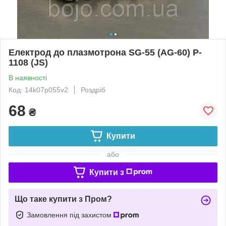
Електрод до плазмотрона SG-55 (AG-60) P-
1108 (JS)
В наявності
Код: 14k07p055v2
Роздріб
68
₴
Купити
або
Купити з
Що таке купити з Пром?
Замовлення під захистом