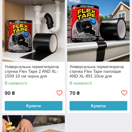
Універсальна герметизуюча
Універсальна герметизуюча
стрічка Flex Tape 2 AND XL-
стрічка Flex Tape nanotape
1509 10 см чорна для
AND XL-891 10см для
ремонту покрівлі, труб і
ремонту кровлі, труб
В наявності
В наявності
ємностей (X05/4419)
(X05/950)
90
70
₴
₴
Купити
Купити