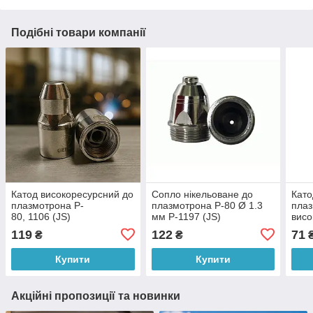
Подібні товари компанії
Катод високоресурсний до
Сопло нікельоване до
Като
плазмотрона P-
плазмотрона P-80 Ø 1.3
плаз
80, 1106 (JS)
мм P-1197 (JS)
висо
40 P
119
122
71
₴
₴
Купити
Купити
Акційні пропозиції та новинки