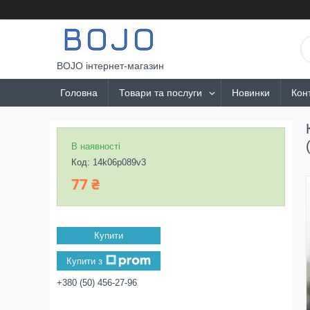
BOJO інтернет-магазин
Головна
Товари та послуги
Новинки
Кон
В наявності
Код:
14k06p089v3
77 ₴
Купити
Купити з
+380 (50) 456-27-96