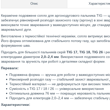
Опис
Характеристи
Керамічне подовжене сопло для аргонодугового пальника TIG — 
забезпечує рівномірний розподіл захисного газу (аргону) в зоні з
виконувати точне зварювання у важкодоступних місцях, де стандар
зварювальної дуги.
Виготовлене з термостійкої технічної кераміки, сопло витримує ви
Його форма оптимізована для стабільного потоку газу, що запобіга
формуванню шва.
Підходить для більшості пальників серій
TIG 17, TIG 18, TIG 26
і р
електродами діаметром
2,0–2,4 мм
. Використання подовженого с
зварювання та зручність при роботі з деталями складної форми.
Переваги:
Подовжена форма — зручна для роботи у важкодоступних мі
Рівномірний розподіл газу — стабільний захист зварювальної 
Термостійкий матеріал — не деформується при високих темп
Сумісність з TIG 17 / 18 / 26 — універсальне використання
Оптимальна довжина 76 мм — покращує керованість пальни
Підходить для електродів 2,0–2,4 мм — забезпечує стабільну 
Характеристики: