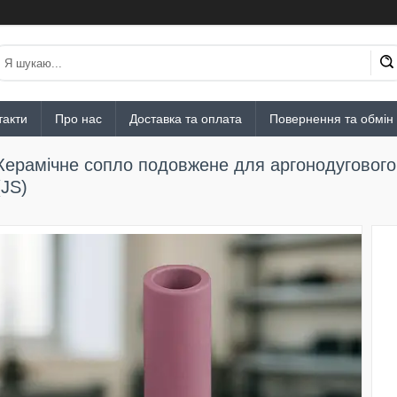
такти
Про нас
Доставка та оплата
Повернення та обмін
Керамічне сопло подовжене для аргонодугового 
(JS)