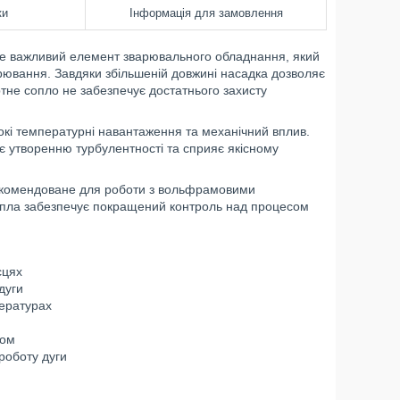
ки
Інформація для замовлення
це важливий елемент зварювального обладнання, який
варювання. Завдяки збільшеній довжині насадка дозволяє
тне сопло не забезпечує достатнього захисту
сокі температурні навантаження та механічний вплив.
є утворенню турбулентності та сприяє якісному
екомендоване для роботи з вольфрамовими
опла забезпечує покращений контроль над процесом
сцях
дуги
ературах
ком
роботу дуги