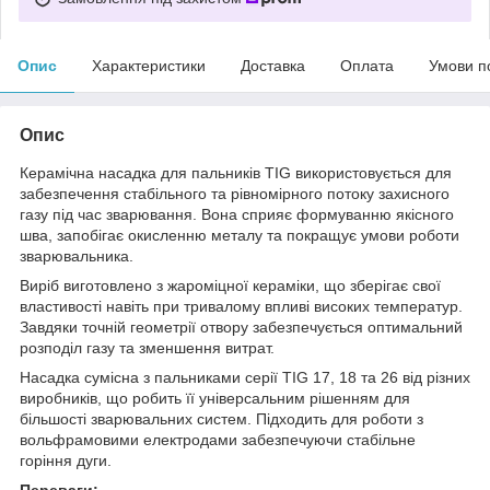
Опис
Характеристики
Доставка
Оплата
Умови п
Опис
Керамічна насадка для пальників TIG використовується для
забезпечення стабільного та рівномірного потоку захисного
газу під час зварювання. Вона сприяє формуванню якісного
шва, запобігає окисленню металу та покращує умови роботи
зварювальника.
Виріб виготовлено з жароміцної кераміки, що зберігає свої
властивості навіть при тривалому впливі високих температур.
Завдяки точній геометрії отвору забезпечується оптимальний
розподіл газу та зменшення витрат.
Насадка сумісна з пальниками серії TIG 17, 18 та 26 від різних
виробників, що робить її універсальним рішенням для
більшості зварювальних систем. Підходить для роботи з
вольфрамовими електродами забезпечуючи стабільне
горіння дуги.
Переваги: