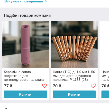
Всі умови повернення
Подібні товари компанії
Керамічне сопло
Цанга (TIG) д. 1,0 мм L-50
Цанг
подовжене для
мм для аргонодугового
мм д
аргонодугового пальника
пальника P-1183 (JS)
паль
(TIG), № 7L д. 11 мм P-
77
70
70
₴
₴
1187 (JS)
Купити
Купити