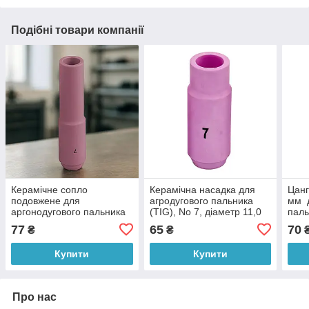
Подібні товари компанії
Керамічне сопло
Керамічна насадка для
Цанг
подовжене для
агродугового пальника
мм д
аргонодугового пальника
(TIG), No 7, діаметр 11,0
паль
(TIG), № 7L д. 11 мм P-
мм P-690 (JS)
77
65
70
₴
₴
1187 (JS)
Купити
Купити
Про нас