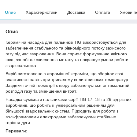
Опис
Характеристики
Доставка
Оплата
Умови п
Опис
Керамічна насадка для пальників TIG використовується для
забезпечення стабільного та рівномірного потоку захисного
газу під час зварювання. Вона сприяє формуванню якісного
шва, запобігає окисленню металу та покращує умови роботи
зварювальника.
Виріб виготовлено з жароміцної кераміки, що зберігає свої
властивості навіть при тривалому впливі високих температур.
Завдяки точній геометрії отвору забезпечується оптимальний
розподіл газу та зменшення витрат.
Насадка сумісна з пальниками серії TIG 17, 18 та 26 від різних
виробників, що робить її універсальним рішенням для
більшості зварювальних систем. Підходить для роботи з
вольфрамовими електродами забезпечуючи стабільне
горіння дуги.
Переваги: