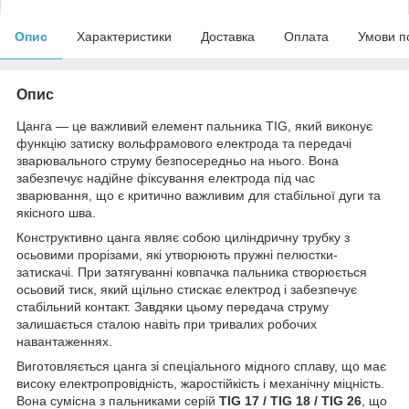
Опис
Характеристики
Доставка
Оплата
Умови п
Опис
Цанга — це важливий елемент пальника TIG, який виконує
функцію затиску вольфрамового електрода та передачі
зварювального струму безпосередньо на нього. Вона
забезпечує надійне фіксування електрода під час
зварювання, що є критично важливим для стабільної дуги та
якісного шва.
Конструктивно цанга являє собою циліндричну трубку з
осьовими прорізами, які утворюють пружні пелюстки-
затискачі. При затягуванні ковпачка пальника створюється
осьовий тиск, який щільно стискає електрод і забезпечує
стабільний контакт. Завдяки цьому передача струму
залишається сталою навіть при тривалих робочих
навантаженнях.
Виготовляється цанга зі спеціального мідного сплаву, що має
високу електропровідність, жаростійкість і механічну міцність.
Вона сумісна з пальниками серій
TIG 17 / TIG 18 / TIG 26
, що