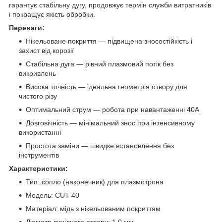
гарантує стабільну дугу, продовжує термін служби витратників
і покращує якість обробки.
Переваги:
Нікельоване покриття — підвищена зносостійкість і
захист від корозії
Стабільна дуга — рівний плазмовий потік без
викривлень
Висока точність — ідеальна геометрія отвору для
чистого різу
Оптимальний струм — робота при навантаженні 40А
Довговічність — мінімальний знос при інтенсивному
використанні
Простота заміни — швидке встановлення без
інструментів
Характеристики:
Тип: сопло (наконечник) для плазмотрона
Модель: CUT-40
Матеріал: мідь з нікельованим покриттям
Діаметр вихідного отвору: 1,0 мм