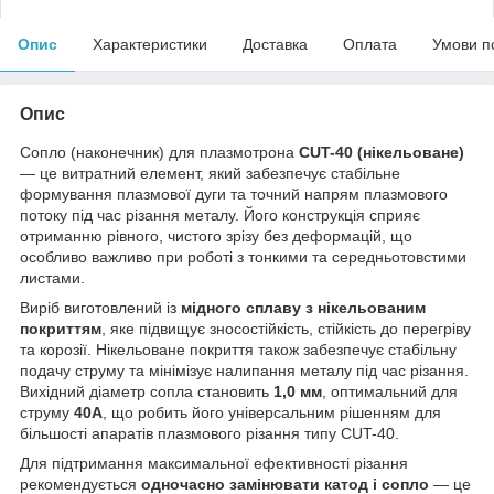
Опис
Характеристики
Доставка
Оплата
Умови п
Опис
Сопло (наконечник) для плазмотрона
CUT-40 (нікельоване)
— це витратний елемент, який забезпечує стабільне
формування плазмової дуги та точний напрям плазмового
потоку під час різання металу. Його конструкція сприяє
отриманню рівного, чистого зрізу без деформацій, що
особливо важливо при роботі з тонкими та середньотовстими
листами.
Виріб виготовлений із
мідного сплаву з нікельованим
покриттям
, яке підвищує зносостійкість, стійкість до перегріву
та корозії. Нікельоване покриття також забезпечує стабільну
подачу струму та мінімізує налипання металу під час різання.
Вихідний діаметр сопла становить
1,0 мм
, оптимальний для
струму
40А
, що робить його універсальним рішенням для
більшості апаратів плазмового різання типу CUT-40.
Для підтримання максимальної ефективності різання
рекомендується
одночасно замінювати катод і сопло
— це