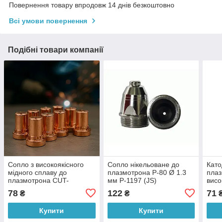
Повернення товару впродовж 14 днів безкоштовно
Всі умови повернення
Подібні товари компанії
Сопло з високоякісного
Сопло нікельоване до
Като
мідного сплаву до
плазмотрона P-80 Ø 1.3
плаз
плазмотрона CUT-
мм P-1197 (JS)
висо
40, 685 (JS)
40 P
78
122
71
₴
₴
Купити
Купити