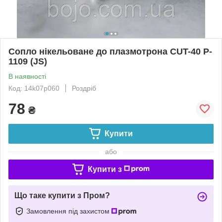
Сопло нікельоване до плазмотрона CUT-40 P-
1109 (JS)
В наявності
Код: 14k07p060
Роздріб
78
₴
Купити
або
Купити з
Що таке купити з Пром?
Замовлення під захистом