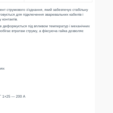
т струмового з’єднання, який забезпечує стабільну
товується для підключення зварювальних кабелів і
 контактів.
 не деформується під впливом температур і механічних
побігає втратам струму, а фіксуюча гайка дозволяє
нях
Г 1×25 — 200 А