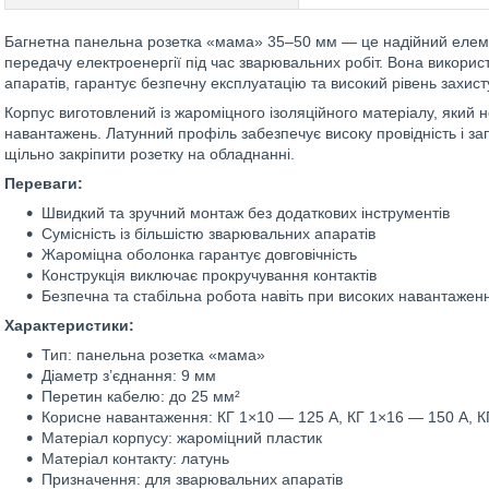
Багнетна панельна розетка «мама» 35–50 мм — це надійний елемен
передачу електроенергії під час зварювальних робіт. Вона викорис
апаратів, гарантує безпечну експлуатацію та високий рівень захисту
Корпус виготовлений із жароміцного ізоляційного матеріалу, який
навантажень. Латунний профіль забезпечує високу провідність і за
щільно закріпити розетку на обладнанні.
Переваги:
Швидкий та зручний монтаж без додаткових інструментів
Сумісність із більшістю зварювальних апаратів
Жароміцна оболонка гарантує довговічність
Конструкція виключає прокручування контактів
Безпечна та стабільна робота навіть при високих навантажен
Характеристики:
Тип: панельна розетка «мама»
Діаметр з’єднання: 9 мм
Перетин кабелю: до 25 мм²
Корисне навантаження: КГ 1×10 — 125 А, КГ 1×16 — 150 А, К
Матеріал корпусу: жароміцний пластик
Матеріал контакту: латунь
Призначення: для зварювальних апаратів