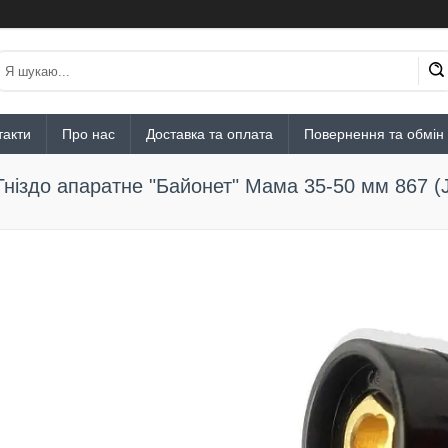
такти
Про нас
Доставка та оплата
Повернення та обмін
Гніздо апаратне "Байонет" Мама 35-50 мм 867 (