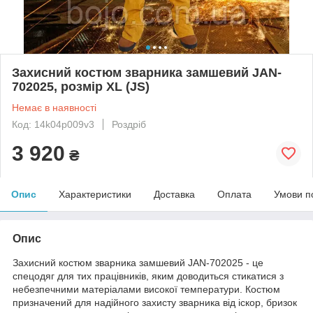
Захисний костюм зварника замшевий JAN-
702025, розмір XL (JS)
Немає в наявності
Код: 14k04p009v3
Роздріб
3 920
₴
Опис
Характеристики
Доставка
Оплата
Умови п
Опис
Захисний костюм зварника замшевий JAN-702025 - це
спецодяг для тих працівників, яким доводиться стикатися з
небезпечними матеріалами високої температури. Костюм
призначений для надійного захисту зварника від іскор, бризок