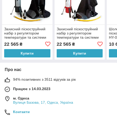
Захисний піскоструйний
Захисний піскоструйний
Шол
набір з регулятором
набір з регулятором
піск
температури та системи
температури та системи
HY-0
охолодження бленди HY-
охолодження бленди HY-
сист
22 565
22 565
10 
₴
₴
02B ID 2015 (JS)
02A ID 2014 (JS)
1801
Купити
Купити
Про нас
94% позитивних з 3511 відгуків за рік
Працює з 14.03.2023
м. Одеса
Вулиця Базова, 17, Одеса, Україна
Контакти