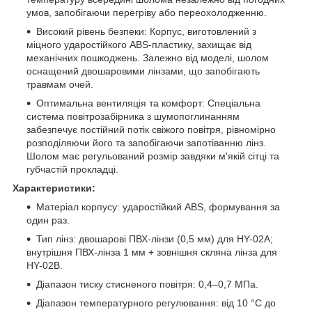
умов, запобігаючи перегріву або переохолодженню.
Високий рівень безпеки: Корпус, виготовлений з
міцного ударостійкого ABS-пластику, захищає від
механічних пошкоджень. Залежно від моделі, шолом
оснащений двошаровими лінзами, що запобігають
травмам очей.
Оптимальна вентиляція та комфорт: Спеціальна
система повітрозабірника з шумопоглинанням
забезпечує постійний потік свіжого повітря, рівномірно
розподіляючи його та запобігаючи запотіванню лінз.
Шолом має регульований розмір завдяки м'якій сітці та
губчастій прокладці.
Характеристики:
Матеріал корпусу: ударостійкий ABS, формування за
один раз.
Тип лінз: двошарові ПВХ-лінзи (0,5 мм) для HY-02A;
внутрішня ПВХ-лінза 1 мм + зовнішня скляна лінза для
HY-02B.
Діапазон тиску стисненого повітря: 0,4–0,7 МПа.
Діапазон температурного регулювання: від 10 °C до