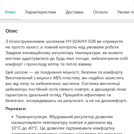
Опис
Характеристики
Доставка
Оплата
Умови п
Опис
З піскоструменевим шоломом HY-02A/HY-02B ви отримуєте
не просто захист, а повний контроль над умовами роботи.
Завдяки інноваційному регулятору температури, ви можете
миттєво адаптуватися до будь-якої погоди, забезпечуючи собі
комфорт і прохолоду влітку та тепло взимку.
Цей шолом — це поєднання міцності, безпеки та комфорту.
Виготовлений з міцного ABS-пластику, він надійно захистить
вас від пилу та небезпечних частинок. Система вентиляції
забезпечує постійний потік свіжого повітря, а двошарові лінзи
гарантують ідеальний огляд. Працюйте ефективно та
безпечно, зосередившись на результаті, а не на дискомфорті.
Переваги:
Терморегуляція: Вбудований регулятор дозволяє
налаштовувати температуру повітря в діапазоні від
10°C до 40°C. Це дозволяє підтримувати комфортну
температуру всередині шолома незалежно від погодних