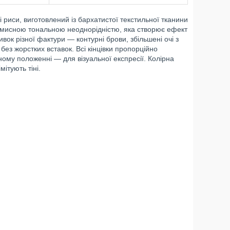
і риси, виготовлений із бархатистої текстильної тканини
вмисною тональною неоднорідністю, яка створює ефект
ок різної фактури — контурні брови, збільшені очі з
ез жорстких вставок. Всі кінцівки пропорційно
ному положенні — для візуальної експресії. Колірна
ітують тіні.