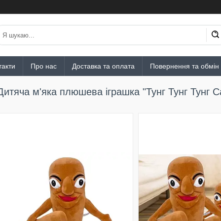
такти
Про нас
Доставка та оплата
Повернення та обмін
Дитяча м'яка плюшева іграшка "Тунг Тунг Тунг С