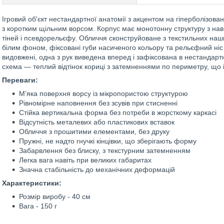
Ігровий об'єкт нестандартної анатомії з акцентом на гіперболізован
з коротким щільним ворсом. Корпус має монотонну структуру з на
тіней і псевдорельєфу. Обличчя сконструйоване з текстильних нашив
білим фоном, фіксовані губи насиченого кольору та рельєфний ніс б
видовжені, одна з рук виведена вперед і зафіксована в нестандарт
схема — теплий відтінок кориці з затемненнями по периметру, що ім
Переваги:
М’яка поверхня ворсу із мікропористою структурою
Рівномірне наповнення без зсувів при стисненні
Стійка вертикальна форма без потреби в жорсткому каркасі
Відсутність металевих або пластикових вставок
Обличчя з прошитими елементами, без друку
Пружні, не надто гнучкі кінцівки, що зберігають форму
Забарвлення без блиску, з текстурним затемненням
Легка вага навіть при великих габаритах
Значна стабільність до механічних деформацій
Характеристики:
Розмір виробу - 40 см
Вага - 150 г