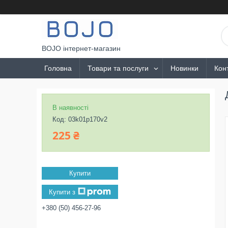
BOJO інтернет-магазин
Головна
Товари та послуги
Новинки
Кон
В наявності
Код:
03k01p170v2
225 ₴
Купити
Купити з
+380 (50) 456-27-96