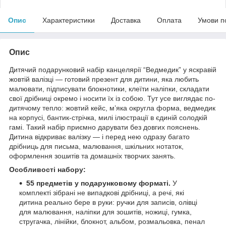
Опис
Характеристики
Доставка
Оплата
Умови п
Опис
Дитячий подарунковий набір канцелярії “Ведмедик” у яскравій
жовтій валізці — готовий презент для дитини, яка любить
малювати, підписувати блокнотики, клеїти наліпки, складати
свої дрібниці окремо і носити їх із собою. Тут усе виглядає по-
дитячому тепло: жовтий кейс, м’яка округла форма, ведмедик
на корпусі, бантик-стрічка, милі ілюстрації в єдиній солодкій
гамі. Такий набір приємно дарувати без довгих пояснень.
Дитина відкриває валізку — і перед нею одразу багато
дрібниць для письма, малювання, шкільних нотаток,
оформлення зошитів та домашніх творчих занять.
Особливості набору:
55 предметів у подарунковому форматі.
У
комплекті зібрані не випадкові дрібниці, а речі, які
дитина реально бере в руки: ручки для записів, олівці
для малювання, наліпки для зошитів, ножиці, гумка,
стругачка, лінійки, блокнот, альбом, розмальовка, пенал