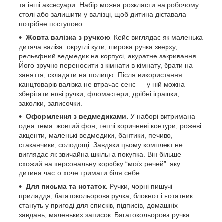
та інші аксесуари. Набір можна розкласти на робочому
столі або залишити у валізці, щоб дитина діставала
потрібне поступово.
Жовта валізка з ручкою.
Кейс виглядає як маленька
дитяча валіза: округлі кути, широка ручка зверху,
рельєфний ведмедик на корпусі, акуратне закривання.
Його зручно переносити з кімнати в кімнату, брати на
заняття, складати на полицю. Після використання
канцтоварів валізка не втрачає сенс — у ній можна
зберігати нові ручки, фломастери, дрібні іграшки,
заколки, записочки.
Оформлення з ведмедиками.
У наборі витримана
одна тема: жовтий фон, теплі коричневі контури, рожеві
акценти, маленькі ведмедики, бантики, печиво,
стаканчики, солодощі. Завдяки цьому комплект не
виглядає як звичайна шкільна покупка. Він більше
схожий на персональну коробку “моїх речей”, яку
дитина часто хоче тримати біля себе.
Для письма та нотаток.
Ручки, чорні пишучі
приладдя, багатокольорова ручка, блокнот і нотатник
стануть у пригоді для списків, підписів, домашніх
завдань, маленьких записок. Багатокольорова ручка