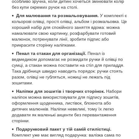
особливо зручна, коли дитині хочеться змінювати колір
без купи окремих ручок на столі.
Для малювання та розмальовування.
У комплекті є
кольорові олівці, прості олівці, альбом і розмальовка. Це
хороший набір для спокійного заняття вдома: можна
намалювати свою картинку, розфарбувати готовий
малюнок, потренувати лінії, зробити підпис або
прикрасити сторінку наліпками.
Пенал та стакан для організації.
Пенал із
ведмедиком допомагає не розкидати ручки й олівці по
сумці, а стакан можна поставити на стіл для приладдя.
Така дрібниця швидко наводить порядок: ручки стоять
разом, олівці не губляться, ножиці не лежать під
зошитами.
Наліпки для зошитів і творчих сторінок.
Набори
наліпок можна використовувати для підпису зошитів,
оформлення щоденника, листівок, блокнота або
дитячих малюнків. Наліпки невеликі, тому їх легко
додавати як маленькі акценти без перевантаження
сторінки.
Подарунковий пакет у тій самій стилістиці.
Комплект уже має вигляд подарунка: валізка сама по