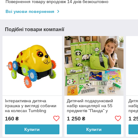
Повернення товару впродовж 14 днів безкоштовно
Всі умови повернення
Подібні товари компанії
Інтерактивна дитяча
Дитячий подарунковий
Дитя
іграшка у вигляді собачки
набір канцелярії на 55
набі
на колесах Tumbling
предметів "Панда" у
пред
animal NO3312 Жовтий
зеленій валізці
роже
160
1 250
1 2
₴
₴
(AHMD)
Купити
Купити