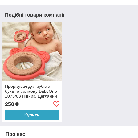
Подібні товари компанії
Прорізувач для зубів з
бука та силікону BabyOno
1075/03 Півник, Цегляний
(SB)
250
₴
Купити
Про нас