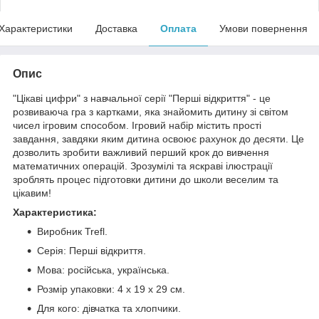
Характеристики
Доставка
Оплата
Умови повернення
Опис
"Цікаві цифри" з навчальної серії "Перші відкриття" - це
розвиваюча гра з картками, яка знайомить дитину зі світом
чисел ігровим способом. Ігровий набір містить прості
завдання, завдяки яким дитина освоює рахунок до десяти. Це
дозволить зробити важливий перший крок до вивчення
математичних операцій. Зрозумілі та яскраві ілюстрації
зроблять процес підготовки дитини до школи веселим та
цікавим!
Характеристика:
Виробник Trefl.
Серія: Перші відкриття.
Мова: російська, українська.
Розмір упаковки: 4 х 19 х 29 см.
Для кого: дівчатка та хлопчики.