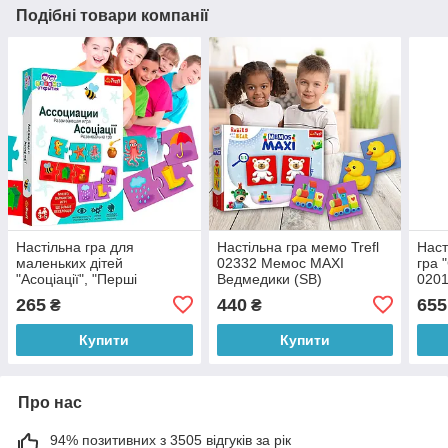
Подібні товари компанії
Настільна гра для
Настільна гра мемо Trefl
Наст
маленьких дітей
02332 Мемос MAXI
гра 
"Асоціації", "Перші
Ведмедики (SB)
0201
відкриття" Trefl 02161 (SB)
265
440
655
₴
₴
Купити
Купити
Про нас
94% позитивних з 3505 відгуків за рік