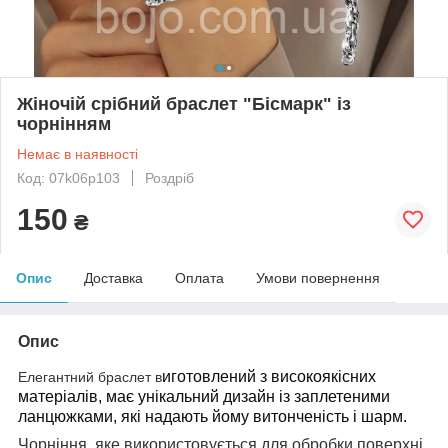
Жіночій срібний браслет "Бісмарк" із
чорнінням
Немає в наявності
Код: 07k06p103
Роздріб
150
₴
Опис
Доставка
Оплата
Умови повернення
Опис
иготовлений з високоякісних
Елегантний браслет в
матеріалів, має унікальний дизайн із заплетеними
ланцюжками, які надають йому витонченість і шарм.
Чорніння, яке використовується для обробки поверхні