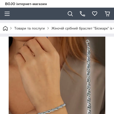
BOJO інтернет-магазин
Товари та послуги
Жіночій срібний браслет "Бісмарк" із