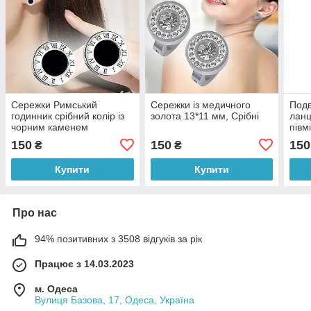
Сережки Римський
Сережки із медичного
Подв
годинник срібний колір із
золота 13*11 мм, Срібні
ланц
чорним каменем
півм
сріб
150
150
150
₴
₴
Купити
Купити
Про нас
94% позитивних з 3508 відгуків за рік
Працює з 14.03.2023
м. Одеса
Вулиця Базова, 17, Одеса, Україна