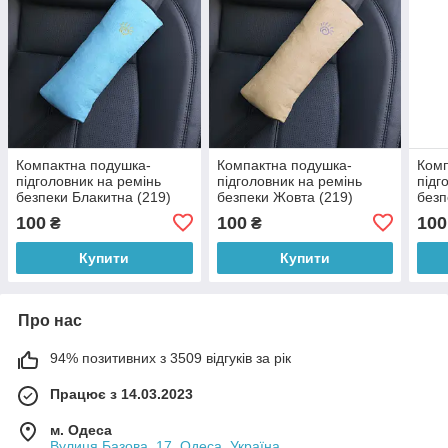
Компактна подушка-
Компактна подушка-
Комп
підголовник на ремінь
підголовник на ремінь
підг
безпеки Блакитна (219)
безпеки Жовта (219)
безп
100
100
100
₴
₴
Купити
Купити
Про нас
94% позитивних з 3509 відгуків за рік
Працює з 14.03.2023
м. Одеса
Вулиця Базова, 17, Одеса, Україна