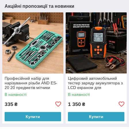
Акційні пропозиції та новинки
Професійний набір для
Цифровий автомобільний
нарізування різьби AND ES-
тестер заряду акумулятора з
20 20 предметів мітчики
LCD екраном для
плашки у кейсі (X05/4377)
вимірювання E-FAST TK-100
В наявності
В наявності
26X-313 (509/5076)
335
1 350
₴
₴
Купити
Купити