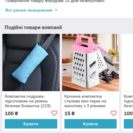
Повернення товару впродовж 14 днів безкоштовно
Всі умови повернення
Подібні товари компанії
Компактна подушка-
Кухонна компактна
Комп
підголовник на ремінь
сталева міні-терка на
підг
безпеки Блакитна (219)
магнітику з 3 різними
безп
сторонами 7,5 см Рожевий
100
15
100
₴
₴
(YAB)
Купити
Купити