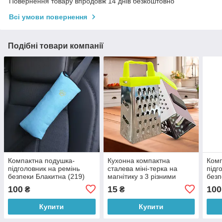
Повернення товару впродовж 14 днів безкоштовно
Всі умови повернення
Подібні товари компанії
Компактна подушка-
Кухонна компактна
Комп
підголовник на ремінь
сталева міні-терка на
підг
безпеки Блакитна (219)
магнітику з 3 різними
безп
сторонами 7,5 см Жовтий
100
15
100
₴
₴
(YAB)
Купити
Купити