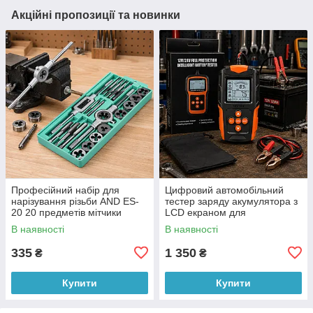
Акційні пропозиції та новинки
Професійний набір для
Цифровий автомобільний
нарізування різьби AND ES-
тестер заряду акумулятора з
20 20 предметів мітчики
LCD екраном для
плашки у кейсі (X05/4377)
вимірювання E-FAST TK-100
В наявності
В наявності
26X-313 (509/5076)
335
1 350
₴
₴
Купити
Купити