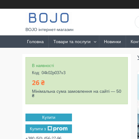
BOJO інтернет-магазин
Головна
Товари та послуги
Новинки
Кон
В наявності
Код:
04k02p037v3
26 ₴
Мінімальна сума замовлення на сайті — 50
₴
Купити
Купити з
+380 (50) 456-27-96