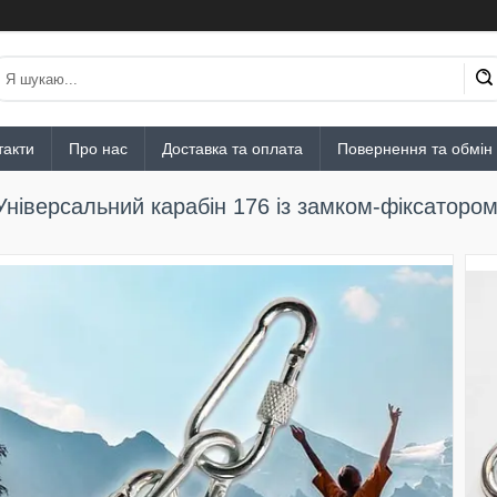
такти
Про нас
Доставка та оплата
Повернення та обмін
Універсальний карабін 176 із замком-фіксаторо