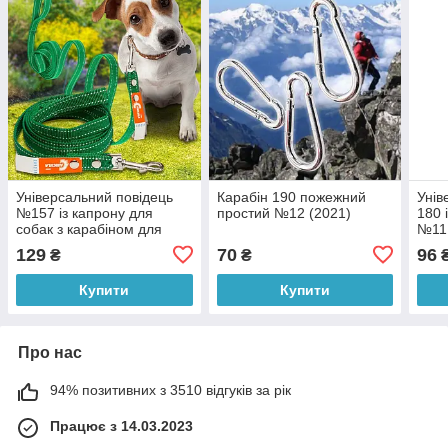
Універсальний повідець
Карабін 190 пожежний
Унів
№157 із капрону для
простий №12 (2021)
180 
собак з карабіном для
№11 
кріплення 20 мм - 1,5 м,
129
70
96
₴
₴
Зелений (2021)
Купити
Купити
Про нас
94% позитивних з 3510 відгуків за рік
Працює з 14.03.2023