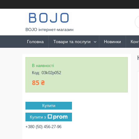
BOJO інтернет-магазин
Головна
Товари та послуги
Новинки
Кон
В наявності
Код:
03k02p052
85 ₴
Купити
Купити з
+380 (50) 456-27-96