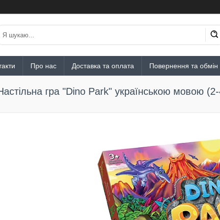
такти
Про нас
Доставка та оплата
Повернення та обмін
Настільна гра "Dino Park" українською мовою (2