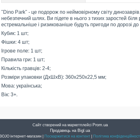
"Dino Park" - це подорож по неймовірному світу динозаврів
небезпечний шлях. Ви підете в нього з тихих заростей біля 
естремальніше і ризикованіше будуть пригоди по дорозі до 
Кубик: 1 шт;
Фішки: 4 шт;
Ігрове поле: 1 шт;
Правила гри: 1 шт;
Кількість гравців: 2-4;
Розміри упаковки (ДхШхВ): 360х250х22,5 мм;
Мова: українська;
Вік: 3+.
Prom.ua
Сайт створений на маркетплейсі
Продавець на Bigl.ua
BOJO інтернет-магазин |
Поскаржитися на контент
|
Політика конфіденційност