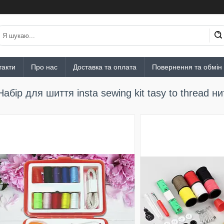
такти
Про нас
Доставка та оплата
Повернення та обмін
Набір для шиття insta sewing kit tasy to thread н