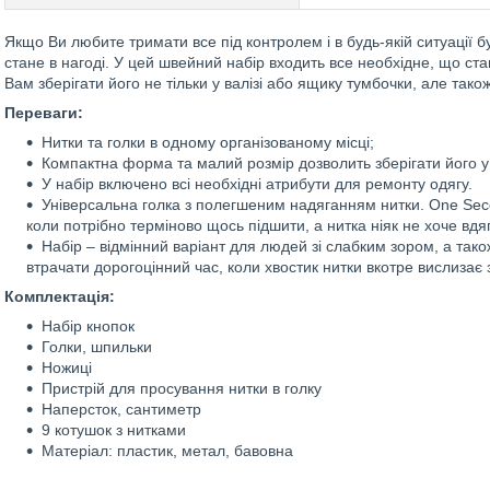
Якщо Ви любите тримати все під контролем і в будь-якій ситуації б
стане в нагоді. У цей швейний набір входить все необхідне, що ста
Вам зберігати його не тільки у валізі або ящику тумбочки, але тако
Переваги:
Нитки та голки в одному організованому місці;
Компактна форма та малий розмір дозволить зберігати його у
У набір включено всі необхідні атрибути для ремонту одягу.
Універсальна голка з полегшеним надяганням нитки. One Se
коли потрібно терміново щось підшити, а нитка ніяк не хоче вдя
Набір – відмінний варіант для людей зі слабким зором, а так
втрачати дорогоцінний час, коли хвостик нитки вкотре вислизає 
Комплектація:
Набір кнопок
Голки, шпильки
Ножиці
Пристрій для просування нитки в голку
Наперсток, сантиметр
9 котушок з нитками
Матеріал: пластик, метал, бавовна