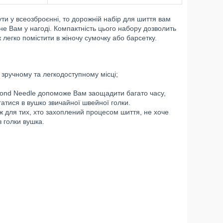
ути у всеозброєнні, то дорожній набір для шиття вам
не Вам у нагоді. Компактність цього набору дозволить
ж легко помістити в жіночу сумочку або барсетку.
 зручному та легкодоступному місці;
cond Needle допоможе Вам заощадити багато часу,
гатися в вушко звичайної швейної голки.
ож для тих, хто захоплений процесом шиття, не хоче
з голки вушка.