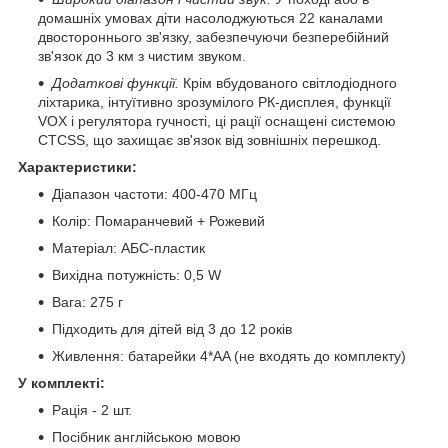
домашніх умовах діти насолоджуються 22 каналами
двостороннього зв'язку, забезпечуючи безперебійний
зв'язок до 3 км з чистим звуком.
Додаткові функції.
Крім вбудованого світлодіодного
ліхтарика, інтуїтивно зрозумілого РК-дисплея, функції
VOX і регулятора гучності, ці рації оснащені системою
CTCSS, що захищає зв'язок від зовнішніх перешкод.
Характеристики:
Діапазон частоти: 400-470 МГц
Колір: Помаранчевий + Рожевий
Матеріал: АБС-пластик
Вихідна потужність: 0,5 W
Вага: 275 г
Підходить для дітей від 3 до 12 років
Живлення: батарейки 4*AA (не входять до комплекту)
У комплекті:
Рація - 2 шт.
Посібник англійською мовою