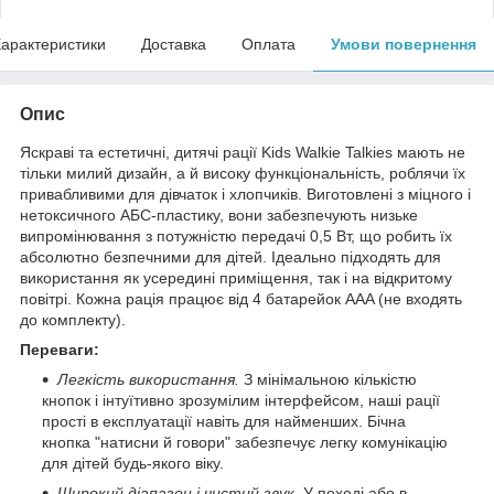
арактеристики
Доставка
Оплата
Умови повернення
Опис
Яскраві та естетичні, дитячі рації Kids Walkie Talkies мають не
тільки милий дизайн, а й високу функціональність, роблячи їх
привабливими для дівчаток і хлопчиків. Виготовлені з міцного і
нетоксичного АБС-пластику, вони забезпечують низьке
випромінювання з потужністю передачі 0,5 Вт, що робить їх
абсолютно безпечними для дітей. Ідеально підходять для
використання як усередині приміщення, так і на відкритому
повітрі. Кожна рація працює від 4 батарейок AAA (не входять
до комплекту).
Переваги:
Легкість використання.
З мінімальною кількістю
кнопок і інтуїтивно зрозумілим інтерфейсом, наші рації
прості в експлуатації навіть для найменших. Бічна
кнопка "натисни й говори" забезпечує легку комунікацію
для дітей будь-якого віку.
Широкий діапазон і чистий звук.
У поході або в