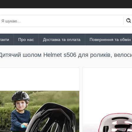
такти
Про нас
Доставка та оплата
Повернення та обмін
Дитячий шолом Helmet s506 для роликів, велоси