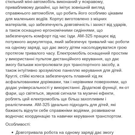
стильний міні-автомобіль виконаний у яскравому,
привабливому дизайні, що імітує зовнішній вигляд
справжнього автомобіля, що робить його особливо цікавим
для маленьких водіїв. Корпус виготовлено з міцних
матеріалів, що забезпечують довговічність і захист від ударів,
а також оснащено ергономічними сидіннями, що
забезпечують комфорт під час їзди. AM-325 працює від
потужного акумулятора, який забезпечує тривалий час роботи
на одному заряді, що дає змогу дітям насолоджуватися грою
протягом тривалого часу. Електромобіль оснащений простим
у використанні пультом дистанційного керування, що дає
змогу батькам контролювати рух транспортного засобу, а
також інтуїтивно зрозумілою панеллю керування для дітей.
Круглі, стійкі колеса забезпечують плавний хід як
асфальтованими доріжками, так і нерівними поверхнями, що
додає універсальності у використанні. Додаткові функції, як-от
фари, що світяться, звукові сигнали та музичні ефекти,
роблять цей електромобіль ще більш захопливим і
реалістичним. AM-325 ідеально підходить для дітей, які
бажають відчути себе справжніми водіями, розвиваючи
водночас координацію та навички керування транспортом.
Особливості:
Довготривала робота на одному заряді дає змогу