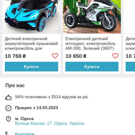
Дитячий електричний
Електричний дитячий
Дитя
акумуляторний іграшковий
мотоцикл, електромобіль
акум
електромобіль для
AM-300, Зелений (360T)
елек
катання AM-337
ката
10 768
10 650
10 
₴
₴
Блакитний (360T)
(360
Купити
Купити
Про нас
94% позитивних з 3514 відгуків за рік
Працює з 14.03.2023
м. Одеса
Вулиця Базова, 17, Одеса, Україна
Контакти