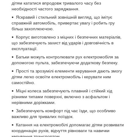
дітям кататися впродовж тривалого часу без
необхідності частого заряджання.
Яскравий і стильний зовнішній вигляд, що імітує
справжній автомобіль, привертає увагу і робить гру
більш захоплюючою.
Корпус виготовлено з міцних і безпечних матеріалів,
що забезпечують захист від ударів і довговічність в
експлуатації.
Батьки можуть контролювати рух електромобіля за
допомогою пульта, забезпечуючи додаткову безпеку.
Прості та зрозумілі елементи керування дають змогу
дітям легко освоїти електромобіль і керувати ним
самостійно.
Міцні колеса забезпечують плавний і стійкий хід
різними типами поверхні, включно з асфальтом і
нерівними доріжками.
Забезпечують комфорт під час їзди, що особливо
важливо для тривалих поїздок.
Катання на електромобілі допомагає дітям розвивати
координацію рухів, відчуття рівноваги та навички
керування транспортом.