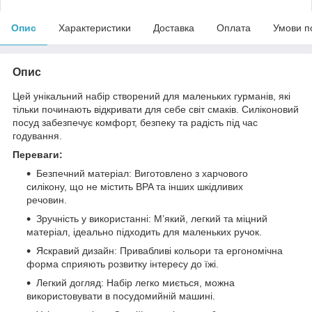
Опис
Характеристики
Доставка
Оплата
Умови п
Опис
Цей унікальний набір створений для маленьких гурманів, які
тільки починають відкривати для себе світ смаків. Силіконовий
посуд забезпечує комфорт, безпеку та радість під час
годування.
Переваги:
Безпечний матеріал: Виготовлено з харчового
силікону, що не містить BPA та інших шкідливих
речовин.
Зручність у використанні: М’який, легкий та міцний
матеріал, ідеально підходить для маленьких ручок.
Яскравий дизайн: Привабливі кольори та ергономічна
форма сприяють розвитку інтересу до їжі.
Легкий догляд: Набір легко миється, можна
використовувати в посудомийній машині.