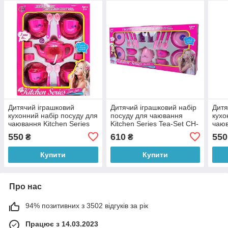
Дитячий іграшковий
Дитячий іграшковий набір
Дитя
кухонний набір посуду для
посуду для чаювання
кухо
чаювання Kitchen Series
Kitchen Series Tea-Set CH-
чаюв
Tea-Set CH-01B-1 17
08 18 предметів (AHMD)
CH-0
550
610
550
₴
₴
предметів (AHMD)
(AH
Купити
Купити
Про нас
94% позитивних з 3502 відгуків за рік
Працює з 14.03.2023