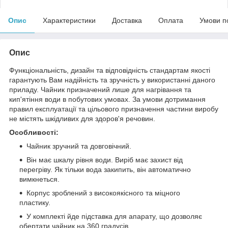
Опис
Характеристики
Доставка
Оплата
Умови п
Опис
Функціональність, дизайн та відповідність стандартам якості
гарантують Вам надійність та зручність у використанні даного
приладу. Чайник призначений лише для нагрівання та
кип'ятіння води в побутових умовах. За умови дотримання
правил експлуатації та цільового призначення частини виробу
не містять шкідливих для здоров'я речовин.
Особливості:
Чайник зручний та довговічний.
Він має шкалу рівня води. Виріб має захист від
перегріву. Як тільки вода закипить, він автоматично
вимкнеться.
Корпус зроблений з високоякісного та міцного
пластику.
У комплекті йде підставка для апарату, що дозволяє
обертати чайник на 360 градусів.