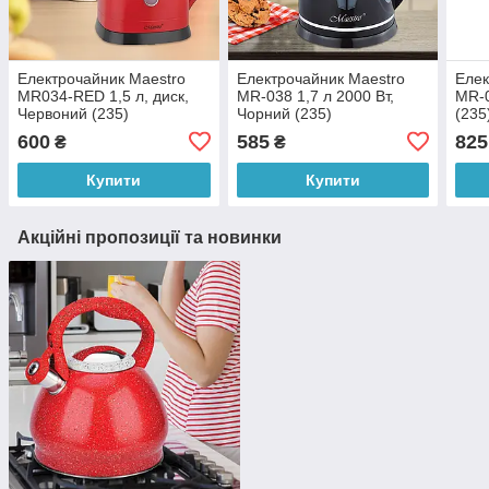
Електрочайник Maestro
Електрочайник Maestro
Елек
MR034-RED 1,5 л, диск,
MR-038 1,7 л 2000 Вт,
MR-0
Червоний (235)
Чорний (235)
(235
600
585
825
₴
₴
Купити
Купити
Акційні пропозиції та новинки