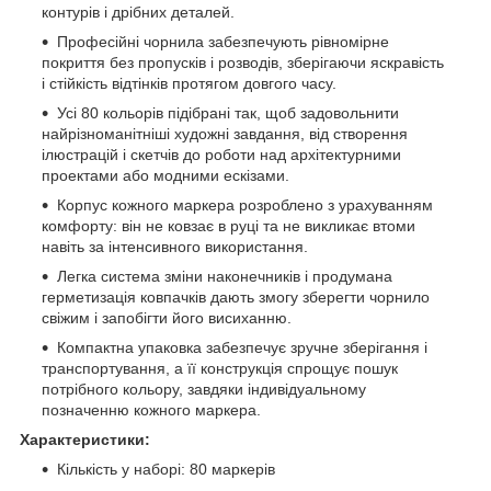
контурів і дрібних деталей.
Професійні чорнила забезпечують рівномірне
покриття без пропусків і розводів, зберігаючи яскравість
і стійкість відтінків протягом довгого часу.
Усі 80 кольорів підібрані так, щоб задовольнити
найрізноманітніші художні завдання, від створення
ілюстрацій і скетчів до роботи над архітектурними
проектами або модними ескізами.
Корпус кожного маркера розроблено з урахуванням
комфорту: він не ковзає в руці та не викликає втоми
навіть за інтенсивного використання.
Легка система зміни наконечників і продумана
герметизація ковпачків дають змогу зберегти чорнило
свіжим і запобігти його висиханню.
Компактна упаковка забезпечує зручне зберігання і
транспортування, а її конструкція спрощує пошук
потрібного кольору, завдяки індивідуальному
позначенню кожного маркера.
Характеристики:
Кількість у наборі: 80 маркерів