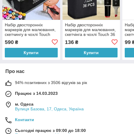
Набір двосторонніх
Набір двосторонніх
Набі
маркерів для малювання,
маркерів для малювання,
марк
скетчингу в чохлі Touch
скетчінга в чохлі Touch 36
скет
спиртові, 168 шт
шт спиртові фломастери
спир
590
136
99
₴
₴
(X05/2520)
чохл
Купити
Купити
Про нас
94% позитивних з 3506 відгуків за рік
Працює з 14.03.2023
м. Одеса
Вулиця Базова, 17, Одеса, Україна
Контакти
Сьогодні працює з 09:00 до 18:00