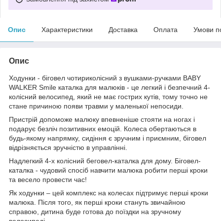
Опис
Характеристики
Доставка
Оплата
Умови п
Опис
Ходунки - біговел чотириколісний з вушками-ручками BABY
WALKER Smile каталка для малюків - це легкий і безпечний 4-
колісний велосипед, який не має гострих кутів, тому точно не
стане причиною появи травми у маленької непосиди.
Пристрій допоможе малюку впевненіше стояти на ногах і
подарує безліч позитивних емоцій. Колеса обертаються в
будь-якому напрямку, сидіння є зручним і приємним, біговел
відрізняється зручністю в управлінні.
Надлегкий 4-х колісний беговел-каталка для дому. Біговел-
каталка - чудовий спосіб навчити малюка робити перші кроки
та весело провести час!
Як ходунки – цей комплекс на колесах підтримує перші кроки
малюка. Після того, як перші кроки стануть звичайною
справою, дитина буде готова до поїздки на зручному
велосипеді.