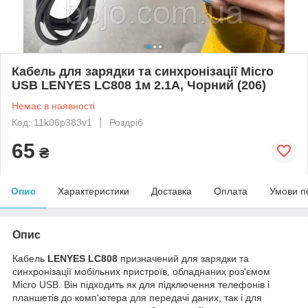
Кабель для зарядки та синхронізації Micro
USB LENYES LC808 1м 2.1A, Чорний (206)
Немає в наявності
Код: 11k06p383v1
Роздріб
65
₴
Опис
Характеристики
Доставка
Оплата
Умови п
Опис
Кабель
LENYES LC808
призначений для зарядки та
синхронізації мобільних пристроїв, обладнаних роз'ємом
Micro USB. Він підходить як для підключення телефонів і
планшетів до комп'ютера для передачі даних, так і для