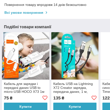
Повернення товару впродовж 14 днів безкоштовно
Всі умови повернення
Подібні товари компанії
Кабель для зарядки і
Кабель USB на Lightning
Кабе
передачі даних USB to
X72 Creator зарядка,
синх
micro-USB HOCO X73 1м
передача даних, 1 м,
Time
2,4А Білий (206)
Чорний (206)
(2.0
75
135
122
₴
₴
Купити
Купити