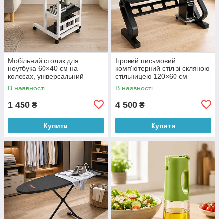
Мобільний столик для
Ігровий письмовий
ноутбука 60×40 см на
комп'ютерний стіл зі скляною
колесах, універсальний
стільницею 120×60 см
регульований стіл чорного
металевий каркас чорний
В наявності
В наявності
кольору (X05/5740)
(X05/5403)
1 450
4 500
₴
₴
Купити
Купити