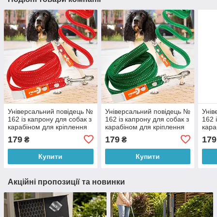
Універсальний повідець №
Універсальний повідець №
Унів
162 із капрону для собак з
162 із капрону для собак з
162 
карабіном для кріплення
карабіном для кріплення
кара
25 мм - 3 м, Червоний
25 мм - 3 м, Зелений
25 м
179
179
179
₴
₴
(2021)
(2021)
Купити
Купити
Акційні пропозиції та новинки