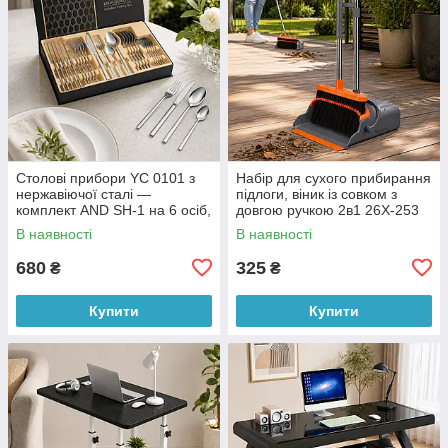
Столові прибори YC 0101 з
Набір для сухого прибирання
нержавіючої сталі —
підлоги, віник із совком з
комплект AND SH-1 на 6 осіб,
довгою ручкою 2в1 26X-253
24 предмети (X05/5396)
Сіро-Помаранчевий
В наявності
В наявності
(509/5077)
680
325
₴
₴
Купити
Купити