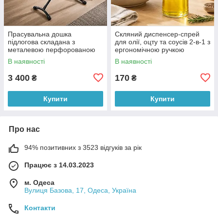
Прасувальна дошка
Скляний диспенсер-спрей
підлогова складана з
для олії, оцту та соусів 2-в-1 з
металевою перфорованою
ергономічною ручкою
основою 140*38 см Dogrular
(X05/5744)
В наявності
В наявності
NANO Темно-сірий
3 400
170
₴
₴
Купити
Купити
Про нас
94% позитивних з 3523 відгуків за рік
Працює з 14.03.2023
м. Одеса
Вулиця Базова, 17, Одеса, Україна
Контакти