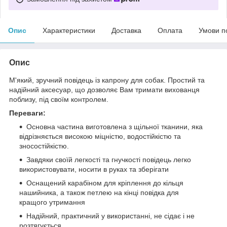
Опис
Характеристики
Доставка
Оплата
Умови п
Опис
М'який, зручний повідець із капрону для собак. Простий та
надійний аксесуар, що дозволяє Вам тримати вихованця
поблизу, під своїм контролем.
Переваги:
Основна частина виготовлена ​​з щільної тканини, яка
відрізняється високою міцністю, водостійкістю та
зносостійкістю.
Завдяки своїй легкості та гнучкості повідець легко
використовувати, носити в руках та зберігати
Оснащений карабіном для кріплення до кільця
нашийника, а також петлею на кінці повідка для
кращого утримання
Надійний, практичний у використанні, не сідає і не
розтягується