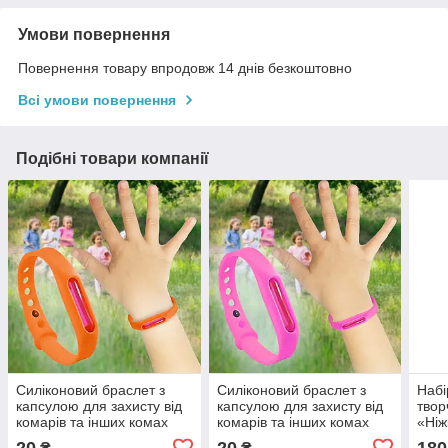
Умови повернення
Повернення товару впродовж 14 днів безкоштовно
Всі умови повернення
Подібні товари компанії
Силіконовий браслет з
Силіконовий браслет з
Набі
капсулою для захисту від
капсулою для захисту від
тво
комарів та інших комах
комарів та інших комах
«Ніж
для дітей та дорослих,
для дітей та дорослих,
(асо
20
20
180