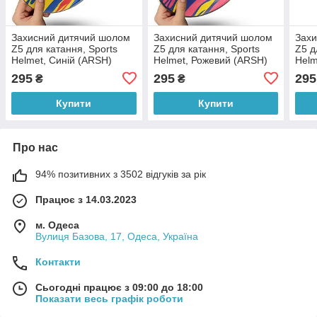
Захисний дитячий шолом
Захисний дитячий шолом
Захи
Z5 для катання, Sports
Z5 для катання, Sports
Z5 д
Helmet, Синій (ARSH)
Helmet, Рожевий (ARSH)
Helm
(AR
295
295
295
₴
₴
Купити
Купити
Про нас
94% позитивних з 3502 відгуків за рік
Працює з 14.03.2023
м. Одеса
Вулиця Базова, 17, Одеса, Україна
Контакти
Сьогодні працює з 09:00 до 18:00
Показати весь графік роботи