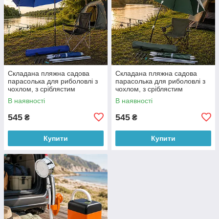
Складана пляжна садова
Складана пляжна садова
парасолька для риболовлі з
парасолька для риболовлі з
чохлом, з сріблястим
чохлом, з сріблястим
напиленням в чохлі діаметр
напиленням в чохлі діаметр
В наявності
В наявності
1,6 м Синій
1,6 м Зелений
545
545
₴
₴
Купити
Купити