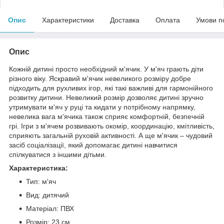
Опис
Характеристики
Доставка
Оплата
Умови п
Опис
Кожній дитині просто необхідний м'ячик. У м'яч грають діти
різного віку. Яскравий м'ячик невеликого розміру добре
підходить для рухливих ігор, які такі важливі для гармонійного
розвитку дитини. Невеликий розмір дозволяє дитині зручно
утримувати м'яч у руці та кидати у потрібному напрямку,
невелика вага м'ячика також сприяє комфортній, безпечній
грі. Ігри з м'ячем розвивають окомір, координацію, кмітливість,
сприяють загальній руховій активності. А ще м'ячик – чудовий
засіб соціалізації, який допомагає дитині навчитися
спілкуватися з іншими дітьми.
Характеристика:
Тип: м'яч
Вид: дитячий
Матеріал: ПВХ
Розмір: 23 см