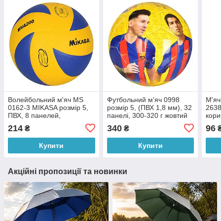
Волейбольний м'яч MS
Футбольний м'яч 0998
М'яч
0162-3 MIKASA розмір 5,
розмір 5, (ПВХ 1,8 мм), 32
2638
ПВХ, 8 панелей,
панелі, 300-320 г жовтий
кори
безшовний, 260-280 г
(IGR24)
214
340
96
₴
₴
(IGR24)
Купити
Купити
Акційні пропозиції та новинки