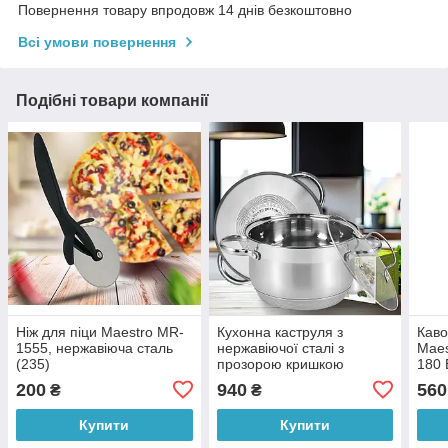
Повернення товару впродовж 14 днів безкоштовно
Всі умови повернення
Подібні товари компанії
Ніж для піци Maestro MR-
Кухонна каструля з
Каво
1555, нержавіюча сталь
нержавіючої сталі з
Maes
(235)
прозорою кришкою
180 
Maestro MR-3512-26 8,2л
200
940
560
₴
₴
(235)
Купити
Купити