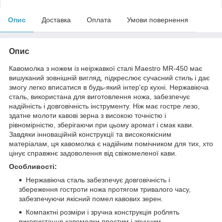
Опис
Доставка
Оплата
Умови повернення
Опис
Кавомолка з ножем із неіржавкої сталі Maestro MR-450 має
вишуканий зовнішній вигляд, підкреслює сучасний стиль і дає
змогу легко вписатися в будь-який інтер'єр кухні. Нержавіюча
сталь, використана для виготовлення ножа, забезпечує
надійність і довговічність інструменту. Ніж має гостре лезо,
здатне молоти кавові зерна з високою точністю і
рівномірністю, зберігаючи при цьому аромат і смак кави.
Завдяки інноваційній конструкції та високоякісним
матеріалам, ця кавомолка є надійним помічником для тих, хто
цінує справжнє задоволення від свіжомеленої кави.
Особливості:
Нержавіюча сталь забезпечує довговічність і
збереження гостроти ножа протягом тривалого часу,
забезпечуючи якісний помел кавових зерен.
Компактні розміри і зручна конструкція роблять
використання кавомолки простим і зручним.