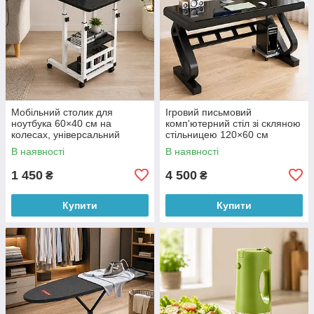
Мобільний столик для
Ігровий письмовий
ноутбука 60×40 см на
комп'ютерний стіл зі скляною
колесах, універсальний
стільницею 120×60 см
регульований стіл чорного
металевий каркас чорний
В наявності
В наявності
кольору (X05/5740)
(X05/5403)
1 450
4 500
₴
₴
Купити
Купити