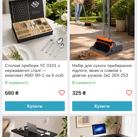
Столові прибори YC 0101 з
Набір для сухого прибирання
нержавіючої сталі —
підлоги, віник із совком з
комплект AND SH-1 на 6 осіб,
довгою ручкою 2в1 26X-253
24 предмети (X05/5396)
Сіро-Помаранчевий
В наявності
В наявності
(509/5077)
680
325
₴
₴
Купити
Купити