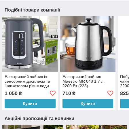
Подібні товари компанії
Електричний чайник із
Електричний чайник
Побу
сенсорним дисплеєм та
Maestro MR 048 1,7 л,
чайн
індикатором рівня води
2200 Вт (235)
2200
MAESTRO MR-024 1,7л
1 050
710
825
₴
₴
2200 Вт Сірий (235)
Купити
Купити
Акційні пропозиції та новинки