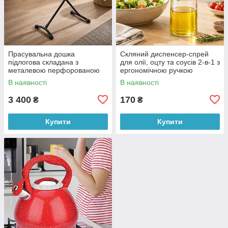
Прасувальна дошка
Скляний диспенсер-спрей
підлогова складана з
для олії, оцту та соусів 2-в-1 з
металевою перфорованою
ергономічною ручкою
основою 140*38 см Dogrular
(X05/5744)
В наявності
В наявності
NANO Темно-сірий
3 400
170
₴
₴
Купити
Купити