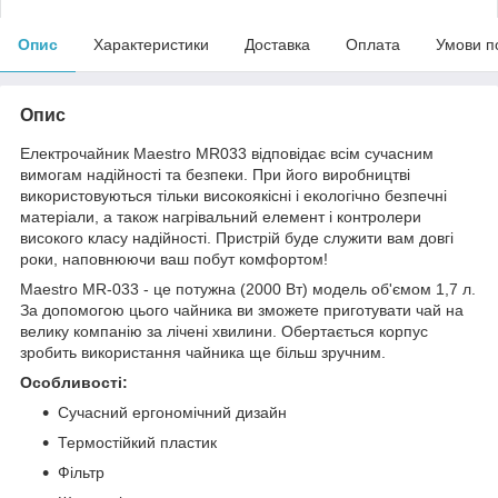
Опис
Характеристики
Доставка
Оплата
Умови п
Опис
Електрочайник Maestro MR033 відповідає всім сучасним
вимогам надійності та безпеки. При його виробництві
використовуються тільки високоякісні і екологічно безпечні
матеріали, а також нагрівальний елемент і контролери
високого класу надійності. Пристрій буде служити вам довгі
роки, наповнюючи ваш побут комфортом!
Maestro MR-033 - це потужна (2000 Вт) модель об'ємом 1,7 л.
За допомогою цього чайника ви зможете приготувати чай на
велику компанію за лічені хвилини. Обертається корпус
зробить використання чайника ще більш зручним.
Особливості:
Сучасний ергономічний дизайн
Термостійкий пластик
Фільтр