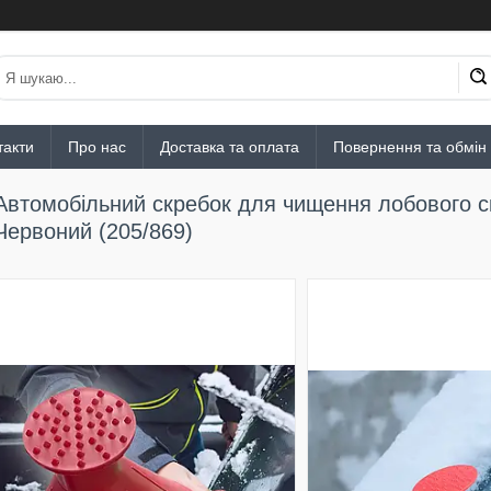
такти
Про нас
Доставка та оплата
Повернення та обмін
Автомобільний скребок для чищення лобового ск
Червоний (205/869)