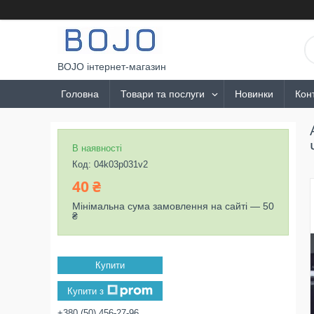
BOJO інтернет-магазин
Головна
Товари та послуги
Новинки
Кон
В наявності
Код:
04k03p031v2
40 ₴
Мінімальна сума замовлення на сайті — 50
₴
Купити
Купити з
+380 (50) 456-27-96