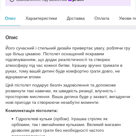
Опис
Характеристики
Доставка
Оплата
Умови п
Опис
Його сучасний і стильний дизайн привертає увагу, роблячи гру
ще більш цікавою. Пістолет оснащений яскравим
підсвічуванням, що додає реалістичності та створює
атмосферу під час кожної битви. Іграшку зручно тримати в
руках, тому вашій дитині буде комфортно грати довго, не
відчуваючи втоми.
Цей пістолет подарує безліч задоволення та допоможе
розвинути такі навички, як швидкість реакції, влучність і
просторове мислення. Ваша дитина буде у захваті, вигадуючи
нові пригоди та створюючи незабутні моменти.
Комплектація пістолета:
Гідрогелеві кульки (орбізи). Іграшка стріляє як
орбізами, так і звичайними кульками. Великий магазин
дозволяє довго грати без необхідності частого
перезаряджання.