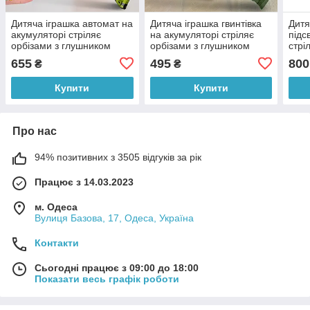
Дитяча іграшка автомат на
Дитяча іграшка гвинтівка
Дитя
акумуляторі стріляє
на акумуляторі стріляє
підс
орбізами з глушником
орбізами з глушником
стрі
Орбіган Vector No. G170-2
AWM No. LYM019-1
окул
655
495
800
₴
₴
(Б)
Зелена (Б)
Черв
Купити
Купити
Про нас
94% позитивних з 3505 відгуків за рік
Працює з 14.03.2023
м. Одеса
Вулиця Базова, 17, Одеса, Україна
Контакти
Сьогодні працює з 09:00 до 18:00
Показати весь графік роботи