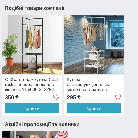
Подібні товари компанії
Стійка-стелаж кутова Coat
Кутова
rack з поперечиною для
багатофункціональна
вішалок YH6606-2122F2
металева вішалка в
на дві полиці, Чорний
передпокій із трьома
350
295
₴
₴
(AMN)
полицями Corner Rack
YH6606-2122F3 Білий
Купити
Купити
Акційні пропозиції та новинки