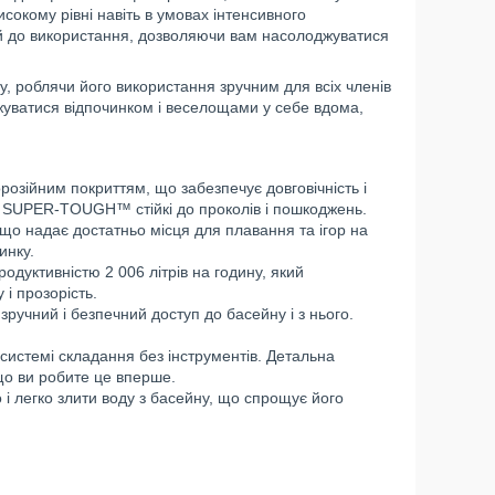
исокому рівні навіть в умовах інтенсивного
ий до використання, дозволяючи вам насолоджуватися
у, роблячи його використання зручним для всіх членів
жуватися відпочинком і веселощами у себе вдома,
орозійним покриттям, що забезпечує довговічність і
алу SUPER-TOUGH™ стійкі до проколів і пошкоджень.
 що надає достатньо місця для плавання та ігор на
инку.
одуктивністю 2 006 літрів на годину, який
 і прозорість.
ручний і безпечний доступ до басейну і з нього.
 системі складання без інструментів. Детальна
кщо ви робите це вперше.
і легко злити воду з басейну, що спрощує його