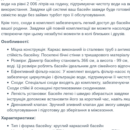
води на рівні 2 006 літрів на годину, підтримуючи чистоту води на в
використання. Завдяки цій системі ваш басейн завжди буде готов
свіжістю води без зайвих турбот про її обслуговування.
Крім того, сходи в комплекті забезпечують легкий доступ до басейн
вашої родини. Завдяки цій повній комплектації ви можете насолод
створюючи при цьому незабутні моменти в колі близьких і друзів.
Особливості:
Міцна конструкція: Каркас виконаний із сталевих труб з антик
стійкість басейну. Посилені бічні стінки з тришарового матері
Розміри: Діаметр басейну становить 366 см, а висота - 99 см,
воді. Ці розміри роблять басейн ідеальним для сімейного відпоч
Ефективний фільтр-насос: У комплект входить фільтр-насос пр
забезпечує циркуляцію і фільтрацію води, підтримуючи її чистоту
Сходи: Спеціальні сходи входять до комплекту, забезпечуючи з
Сходи стійкі й оснащені протиковзкими сходинками.
Легкість установки: Басейн легко і швидко збирається завдяки
інструкція допоможе встановити його за короткий час, навіть я
Дренажний клапан: Зручний зливний клапан дає змогу швидко 
обслуговування і підготовку до зберігання в міжсезоння.
Характеристики:
Тип і форма басейну: круглий каркасний басейн