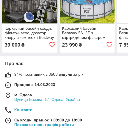
Каркасний басейн сходи,
Каркасний басейн
Карк
фільтр-насос, дозатор
Bestway 5612Z з
Best
хлору в комплекті Bestway
картриджним фільтром,
філь
5611R, 610 х 366 х 122 см
драбиною та тентом,
305х
39 000
23 990
7 5
₴
₴
20241 л
488х122 см (LM)
Про нас
94% позитивних з 3508 відгуків за рік
Працює з 14.03.2023
м. Одеса
Вулиця Базова, 17, Одеса, Україна
Контакти
Сьогодні працює з 09:00 до 18:00
Показати весь графік роботи