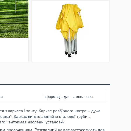
ки
Інформація для замовлення
я з каркаса і тенту. Каркас розбірного шатра – дуже
ошки". Каркас виготовлений із сталевої труби з
го і витримає численні установки.
ним просоченням. Розкладний намет застосовують для