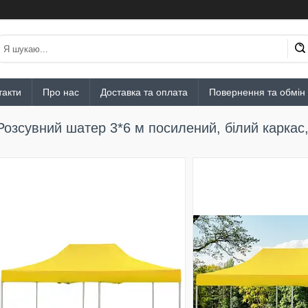
такти
Про нас
Доставка та оплата
Повернення та обмін
Розсувний шатер 3*6 м посилений, білий каркас