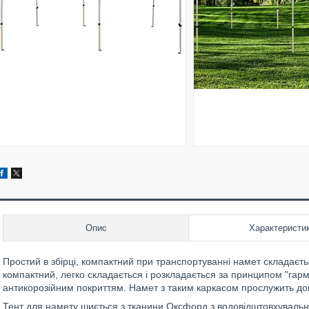
Опис
Характеристи
Простий в збірці, компактний при транспортуванні намет складаєтьс
компактний, легко складається і розкладається за принципом "гарм
антикорозійним покриттям. Намет з таким каркасом прослужить дов
Тент для намету шиється з тканини Оксфорд з водовідштовхуваль