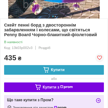
Скейт пенні борд з двостороннім
забарвленням і колесами, що світяться
Penny Board Чорно-блакитний-фіолетовий
В наявності
Код: 13k03p002v3
Роздріб
435
₴
Купити
або
Купити з
Що таке купити з Пром?
Замовлення під захистом