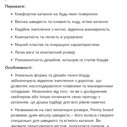
Переваги:
Комфортне катання на будь-яких поверхнях
Висока швидкість та плавність ходу, м'яке катання.
Надійне зчеплення з ногою, відмінна маневреність
Компактність та легкість в управлінні
Міцний пластик та покращені характеристики
Легка вага та компактний розмір
Різноманітність дизайнів, кольорів та стилів бордів
Особливості:
Унікальна форма та дизайн пенні-борду
забезпечують відмінне зчеплення з дорогою, що
дозволяє насолоджуватися плавними та маневреними
поїздками. Незалежно від того, чи ви є досвідченим
скейтером або тільки починаєте свою пригоду з
катанням, ця дошка підійде для всіх рівнів навичок.
Незважаючи на свої мініатюрні розміри, Penny board
розвиває дуже високу швидкість – його колеса створені
спеціально для швидкого та м'якого катання. Ви
зможете пересуватися містом, покататися парком, а