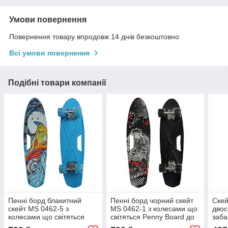
Умови повернення
Повернення товару впродовж 14 днів безкоштовно
Всі умови повернення
Подібні товари компанії
Пенні борд блакитний
Пенні борд чорний скейт
Скей
скейт MS 0462-5 з
MS 0462-1 з колесами що
двос
колесами що світяться
світяться Penny Board до
заба
Penny Board до 70 кг
70 кг (IGR24)
що с