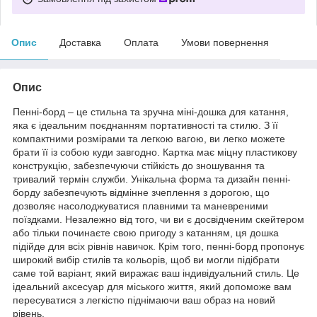
Опис
Доставка
Оплата
Умови повернення
Опис
Пенні-борд – це стильна та зручна міні-дошка для катання,
яка є ідеальним поєднанням портативності та стилю. З її
компактними розмірами та легкою вагою, ви легко можете
брати її із собою куди завгодно. Картка має міцну пластикову
конструкцію, забезпечуючи стійкість до зношування та
тривалий термін служби. Унікальна форма та дизайн пенні-
борду забезпечують відмінне зчеплення з дорогою, що
дозволяє насолоджуватися плавними та маневреними
поїздками. Незалежно від того, чи ви є досвідченим скейтером
або тільки починаєте свою пригоду з катанням, ця дошка
підійде для всіх рівнів навичок. Крім того, пенні-борд пропонує
широкий вибір стилів та кольорів, щоб ви могли підібрати
саме той варіант, який виражає ваш індивідуальний стиль. Це
ідеальний аксесуар для міського життя, який допоможе вам
пересуватися з легкістю піднімаючи ваш образ на новий
рівень.