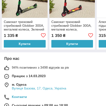
Самокат трюковий
Самокат трюковий
Алюм
стрибковий Globber 300A,
стрибковий Globber 300A,
підш
металеві колеса, Зелений
металеві колеса,
трюк
Червоний
мм 
1 335
1 350
315
₴
₴
Купити
Купити
Про нас
94% позитивних з 3498 відгуків за рік
Працює з 14.03.2023
м. Одеса
Вулиця Базова, 17, Одеса, Україна
Контакти
Сьогодні працює з 09:00 до 18:00