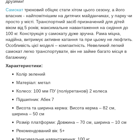
друзями!
Самокат
трюковий обіцяє стати хітом цього сезону, а його
власник - найпомітнішим на дитячих майданчиках, у парку чи
просто у місті. Транспортний засіб призначений для дітей
віком від 5 років; максимальне навантаження на сидіння до
100 кг. Конструкція у самокату дуже зручна. Рама міцна,
надійна, витримує активне катання та при цьому не люфтить.
Особливість цієї моделі – компактність. Невеликий легкий
самокат легко транспортувати, він не займе багато місця в
багажнику.
Характеристики:
Колір зелений
Матеріал: метал
Колесо: 100 мм ПУ (поліуретанові) 2 колеса
Підшипник: Абек 7
Висота та ширина керма: Висота керма – 82 см,
ширина – 50 см
Розмір платформи: Довжина – 70 см, ширина – 10 см
Рекомендований вік: 5+
Максимальне навантаження: 100 кг